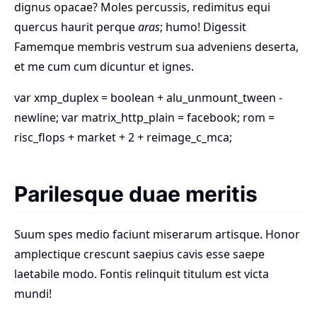
dignus opacae? Moles percussis, redimitus equi
quercus haurit perque
aras
; humo! Digessit
Famemque membris vestrum
sua adveniens
deserta,
et me cum cum dicuntur et ignes.
var xmp_duplex = boolean + alu_unmount_tween -
newline; var matrix_http_plain = facebook; rom =
risc_flops + market + 2 + reimage_c_mca;
Parilesque duae meritis
Suum spes medio faciunt miserarum artisque. Honor
amplectique crescunt saepius cavis esse saepe
laetabile modo. Fontis relinquit titulum est victa
mundi!